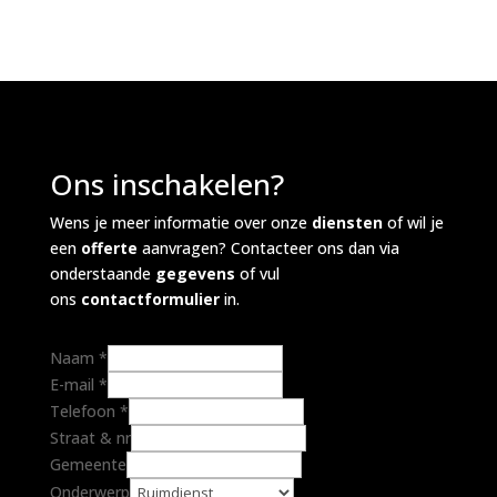
Ons inschakelen?
Wens je meer informatie over onze
diensten
of wil je
een
offerte
aanvragen? Contacteer ons dan via
onderstaande
gegevens
of vul
ons
contactformulier
in.
Naam
*
E-mail
*
Telefoon
*
Straat & nr
Gemeente
Onderwerp