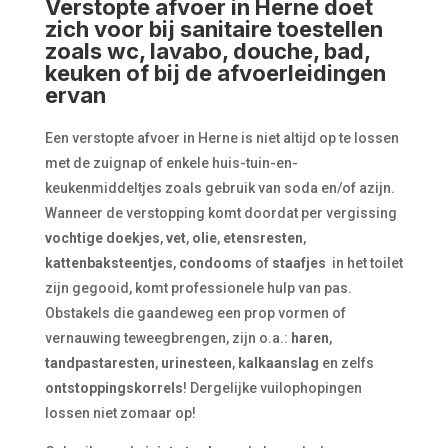
Verstopte afvoer in Herne doet
zich voor bij sanitaire toestellen
zoals wc, lavabo, douche, bad,
keuken of bij de afvoerleidingen
ervan
Een verstopte afvoer in Herne is niet altijd op te lossen
met de zuignap of enkele huis-tuin-en-
keukenmiddeltjes zoals gebruik van soda en/of azijn.
Wanneer de verstopping komt doordat per vergissing
vochtige doekjes
,
vet
,
olie
,
etensresten
,
kattenbaksteentjes
,
condooms
of
staafjes
in het toilet
zijn gegooid, komt professionele hulp van pas.
Obstakels die gaandeweg een prop vormen of
vernauwing teweegbrengen, zijn o.a.:
haren
,
tandpastaresten
,
urinesteen
,
kalkaanslag
en zelfs
ontstoppingskorrels
! Dergelijke vuilophopingen
lossen niet zomaar op!