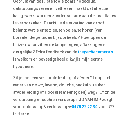
Gebruik van de
juiste tools
zoals hogedruk,
ontstoppingsveren en vetfrezen maakt dat effectief
kan gewerkt worden zonder schade aan de installaties
te veroorzaken. Daarbij is de
ervaring
van groot
belang: wat is er te zien, te voelen, te horen (van
borrelende geluiden bijvoorbeeld? Hoe lopen de
buizen, waar zitten de koppelingen, aftakkingen en
dergelijke? Extra feedback van de
inspectiecamera’s
is welkom en bevestigt heel dikwijls mijn eerste
hypothese.
Zit je met een verstopte leiding of afvoer? Loopt het
water van de wc, lavabo, douche, badkuip, keuken,
afvoerleiding of riool niet meer (goed) weg? Of zit de
verstopping misschien verderop? JO VAN IMP zorgt
voor oplossing & verlossing
☎️
0478 22 22 34
voor 7/7
in Herne.