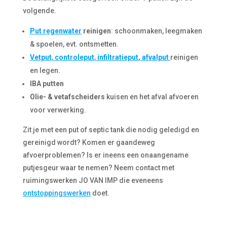
volgende.
Put regenwater
reinigen
: schoonmaken, leegmaken
& spoelen, evt. ontsmetten.
Vetput
,
controleput
,
infiltratieput
,
afvalput
reinigen
en legen.
IBA putten
Olie- & vetafscheiders
kuisen en het afval afvoeren
voor verwerking.
Zit je met een put of septic tank die nodig geledigd en
gereinigd wordt? Komen er gaandeweg
afvoerproblemen? Is er ineens een onaangename
putjesgeur waar te nemen? Neem contact met
ruimingswerken JO VAN IMP die eveneens
ontstoppingswerken
doet.