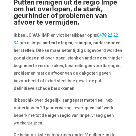
Putten reinigen uit de regio Impe
om het overlopen, de stank,
geurhinder of problemen van
afvoer te vermijden.
Ik ben
JO VAN IMP
en vlot bereikbaar op ☎️
0478 22 22
34
om in Impe
putten te legen, reinigen, onderhouden,
herstellen
. Dit kan maar beter tijdig uitgevoerd worden
zodat deze niet overlopen, stank en andere geurhinder
beginnen te veroorzaken, besmettingen voortbrengen,
problemen met de afvoer van de dakgoten geven
bijvoorbeeld of in het slechtste geval: de put
definitieve schade berokkenen.
Ik beschik over degelijk, aangepast
materieel
, heb
ondertussen 20 jaar
ervaring
, lever
geen half
werk
,
beperk me tot de
eigen regio van Impe
, vraag geen
woekerprijzen.
De belangrijkste categorieën onder ∀ putten zijn de